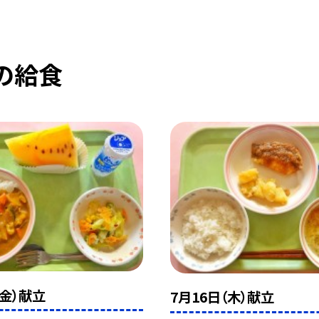
の給食
（金）献立
7月16日（木）献立