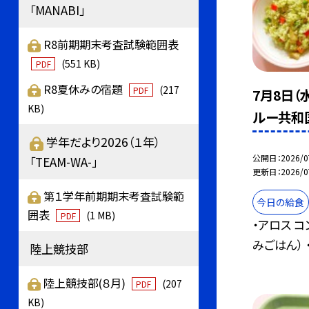
「MANABI」
R8前期期末考査試験範囲表
(551 KB)
PDF
R8夏休みの宿題
(217
PDF
7月8日（
KB)
ルー共和
学年だより2026（１年）
公開日
2026/0
「TEAM-WA-」
更新日
2026/0
第１学年前期期末考査試験範
今日の給食
囲表
(1 MB)
PDF
・アロス 
みごはん） ・
陸上競技部
陸上競技部(８月)
(207
PDF
KB)