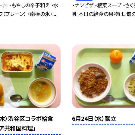
ー丼 ・もやしの辛子和え ・水
・ナンピザ ・根菜スープ ・さく
（プレーン） ・南極の氷・...
乳 本日の給食の果物は、旬の「
（木）渋谷区コラボ給食
6月24日（水）献立
リア共和国料理」