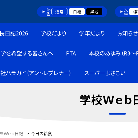
配色
文字
通常
白地
黒地
標
長日記2026
学校だより
学年だより
お知らせ
入学を希望する皆さんへ
PTA
本校のあゆみ（R3～R
社ハラガイ（アントレプレナー）
スーパーよさこい
学校Ｗｅｂ
校Ｗｅｂ日記
>
今日の給食