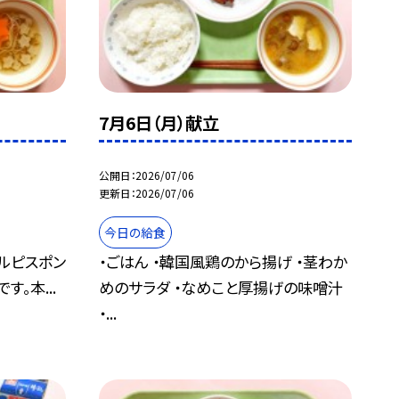
7月6日（月）献立
公開日
2026/07/06
更新日
2026/07/06
今日の給食
カルピスポン
・ごはん ・韓国風鶏のから揚げ ・茎わか
す。本...
めのサラダ ・なめこと厚揚げの味噌汁
・...