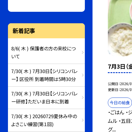
新着記事
8/6( 木 ) 保護者の方の来校につ
いて
7月3日（
7/30( 木 ) 7月30日【シリコンバレ
ー】 区役所 到着時間は5時30分
公開日
2026/0
更新日
2026/0
7/30( 木 ) 7月30日【シリコンバレ
ー研修】ただいま日本に到着
今日の給食
・ごはん 
7/30( 木 ) 20260729夏休み中の
ムル ・五目
よさこい練習(第１回)
グ...