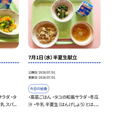
7月1日（水）半夏生献立
公開日
2026/07/01
更新日
2026/07/01
今日の給食
ラダ ・タ
・高菜ごはん ・タコの和風サラダ ・冬瓜
 スパ...
汁 ・牛乳 半夏生（はんげしょう）とは、...