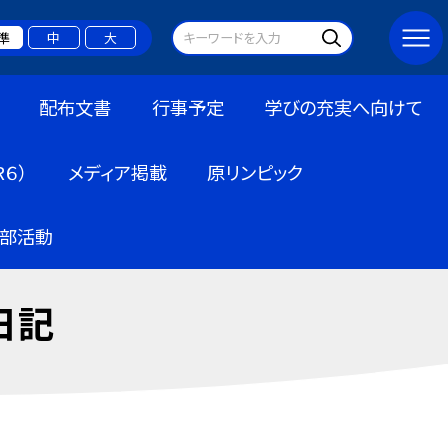
準
中
大
配布文書
行事予定
学びの充実へ向けて
６）
メディア掲載
原リンピック
部活動
日記