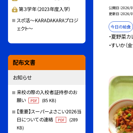
公開日
2026/0
第３学年（2023年度入学）
更新日
2026/0
スポ活～KARADAKARAプロジ
今日の給食
ェクト～
・夏野菜カ
・すいか（金
配布文書
お知らせ
来校の際の入校者証持参のお
願い
(85 KB)
PDF
【重要】スーパーよさこい2026当
日についての連絡
(289
PDF
KB)