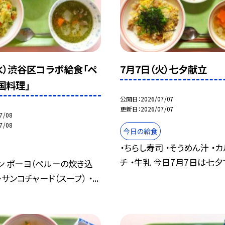
水）渋谷区コラボ給食「ペ
7月7日（火）七夕献立
国料理」
公開日
2026/07/07
更新日
2026/07/07
7/08
7/08
今日の給食
・ちらし寿司 ・そうめん汁 ・
チ ・牛乳 今日7月7日は七夕で
コン ポーヨ（ペルーの炊き込
サンコチャード（スープ） ・...