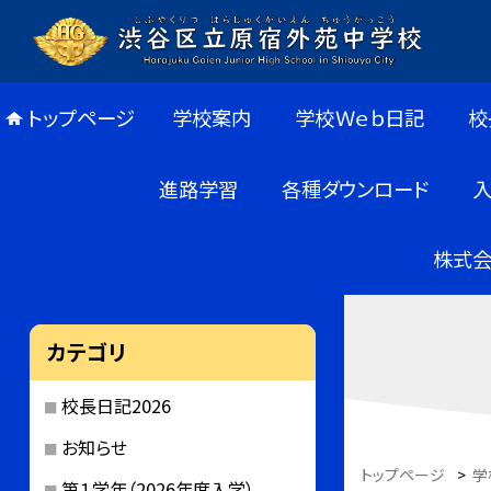
トップページ
学校案内
学校Ｗｅｂ日記
校
進路学習
各種ダウンロード
株式会
カテゴリ
校長日記2026
お知らせ
トップページ
>
学
第１学年（2026年度入学）