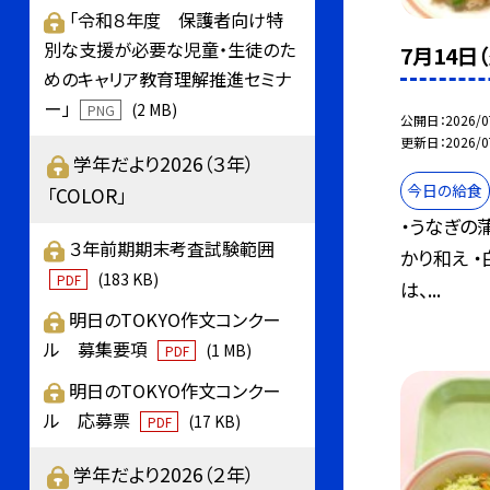
「令和８年度 保護者向け特
別な支援が必要な児童・生徒のた
7月14日
めのキャリア教育理解推進セミナ
ー」
(2 MB)
PNG
公開日
2026/0
更新日
2026/0
学年だより2026（３年）
今日の給食
「COLOR」
・うなぎの
３年前期期末考査試験範囲
かり和え ・
(183 KB)
PDF
は、...
明日のTOKYO作文コンクー
ル 募集要項
(1 MB)
PDF
明日のTOKYO作文コンクー
ル 応募票
(17 KB)
PDF
学年だより2026（２年）