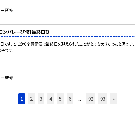
ー 研修
リコンバレー研修】最終日朝
日です。とにかく全員元気で最終日を迎えられたことがとても大きかったと思って
子です。
ー 研修
1
2
3
4
5
6
...
92
93
»