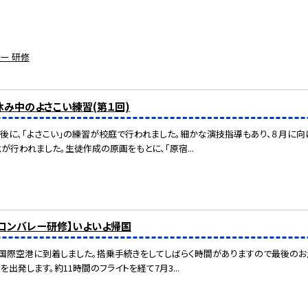
ー 研修
夏休み中のよさこい練習(第１回)
午後に、「よさこい」の練習が校庭で行われました。細かな演技指導もあり、８月に
が行われました。生徒作成の原画をもとに、「原宿...
リコンバレー研修】いよいよ帰国
国際空港に到着しました。搭乗手続きをしてしばらく時間がありますので最後のお
を出発します。約11時間のフライトを経て7月3...