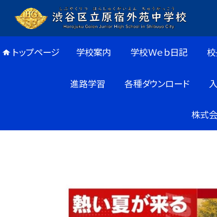
トップページ
学校案内
学校Ｗｅｂ日記
校
進路学習
各種ダウンロード
株式会