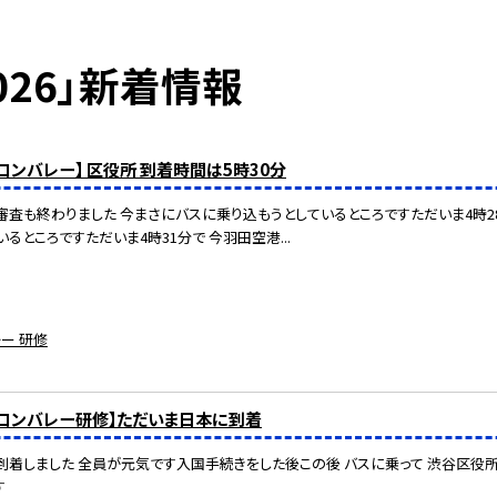
026」新着情報
リコンバレー】 区役所 到着時間は5時30分
査も終わりました 今まさにバスに乗り込もうとしているところですただいま4時
るところですただいま4時31分で 今羽田空港...
ー 研修
リコンバレー研修】ただいま日本に到着
到着しました 全員が元気です入国手続きをした後この後 バスに乗って 渋谷区役
す