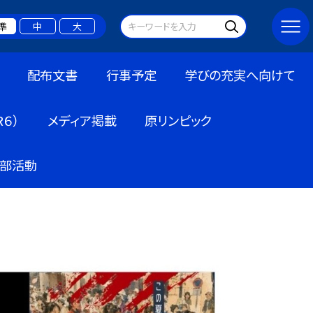
準
中
大
配布文書
行事予定
学びの充実へ向けて
６）
メディア掲載
原リンピック
部活動