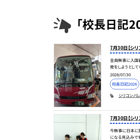
「校長日記2
7月30日【シ
全員無事に入国審
発をしようとしてい
2026/07/30
校長日記2026
シリコンバレ
7月30日【シ
今無事に日本に
になる見込みで