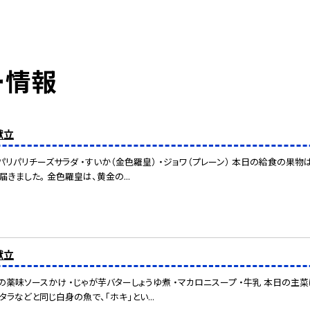
ー情報
献立
・パリパリチーズサラダ ・すいか（金色羅皇） ・ジョワ（プレーン） 本日の給食の果物
届きました。 金色羅皇は、黄金の...
献立
魚の薬味ソースかけ ・じゃが芋バターしょうゆ煮 ・マカロニスープ ・牛乳 本日の
タラなどと同じ白身の魚で、「ホキ」とい...