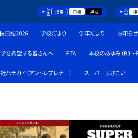
配色
文字
通常
白地
黒地
標
長日記2026
学校だより
学年だより
お知らせ
入学を希望する皆さんへ
PTA
本校のあゆみ（R3～R
社ハラガイ（アントレプレナー）
スーパーよさこい