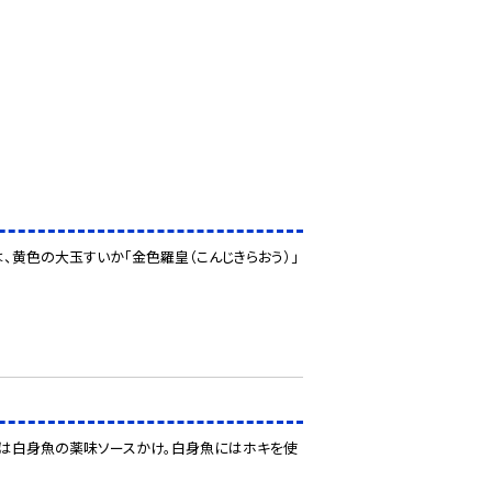
は、黄色の大玉すいか「金色羅皇（こんじきらおう）」
主菜は白身魚の薬味ソースかけ。白身魚にはホキを使