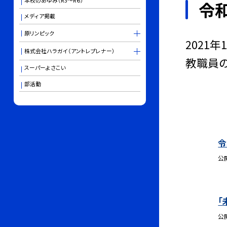
本校のあゆみ（R3～R６）
令
メディア掲載
原リンピック
2021
株式会社ハラガイ（アントレプレナー）
教職員の
スーパーよさこい
部活動
令
公
「
公