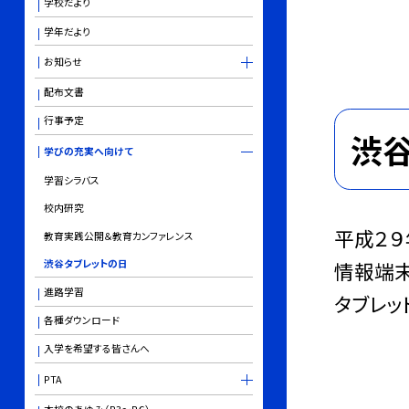
学校だより
学年だより
お知らせ
配布文書
行事予定
渋
学びの充実へ向けて
学習シラバス
校内研究
平成２９
教育実践公開＆教育カンファレンス
渋谷タブレットの日
情報端末
進路学習
タブレッ
各種ダウンロード
入学を希望する皆さんへ
PTA