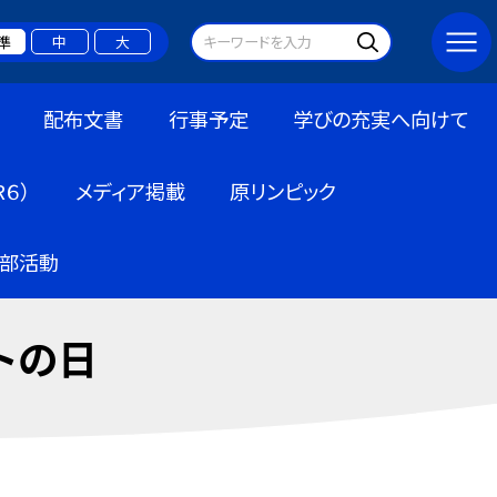
準
中
大
配布文書
行事予定
学びの充実へ向けて
６）
メディア掲載
原リンピック
部活動
トの日