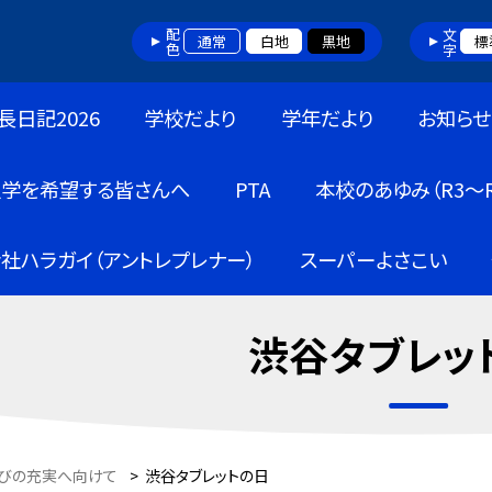
配色
文字
通常
白地
黒地
標
長日記2026
学校だより
学年だより
お知らせ
入学を希望する皆さんへ
PTA
本校のあゆみ（R3～R
社ハラガイ（アントレプレナー）
スーパーよさこい
渋谷タブレッ
びの充実へ向けて
>
渋谷タブレットの日