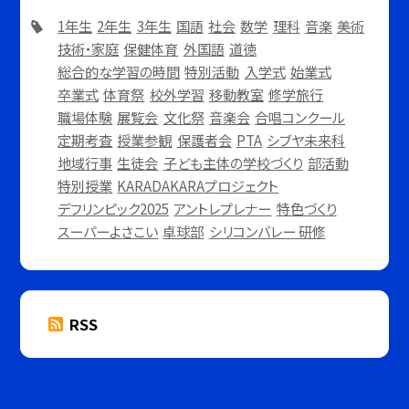
1年生
2年生
3年生
国語
社会
数学
理科
音楽
美術
技術・家庭
保健体育
外国語
道徳
総合的な学習の時間
特別活動
入学式
始業式
卒業式
体育祭
校外学習
移動教室
修学旅行
職場体験
展覧会
文化祭
音楽会
合唱コンクール
定期考査
授業参観
保護者会
PTA
シブヤ未来科
地域行事
生徒会
子ども主体の学校づくり
部活動
特別授業
KARADAKARAプロジェクト
デフリンピック2025
アントレプレナー
特色づくり
スーパーよさこい
卓球部
シリコンバレー 研修
RSS