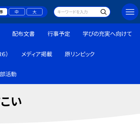
準
中
大
配布文書
行事予定
学びの充実へ向けて
６）
メディア掲載
原リンピック
部活動
さこい