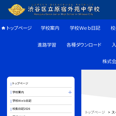
トップページ
学校案内
学校Ｗｅｂ日記
校
進路学習
各種ダウンロード
株式会
トップページ
学校案内
学校Ｗｅｂ日記
校長日記2026
トップページ
>
ス