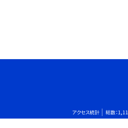
アクセス統計
総数：
1,1
©渋谷区立原宿外苑中学校