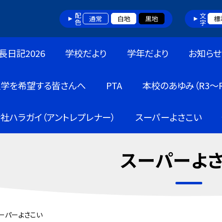
配色
文字
通常
白地
黒地
標
長日記2026
学校だより
学年だより
お知らせ
入学を希望する皆さんへ
PTA
本校のあゆみ（R3～R
社ハラガイ（アントレプレナー）
スーパーよさこい
スーパーよ
ーパーよさこい