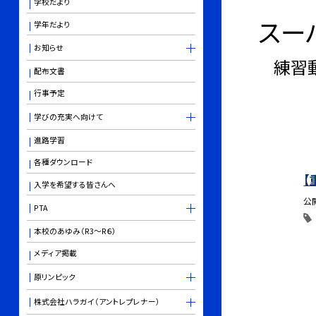
学校だより
スー
学年だより
お知らせ
練習
配布文書
行事予定
学びの充実へ向けて
進路学習
各種ダウンロード
【
入学を希望する皆さんへ
公
PTA
本校のあゆみ（R3～R６）
メディア掲載
原リンピック
株式会社ハラガイ（アントレプレナー）