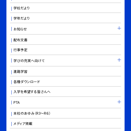
学校だより
学年だより
お知らせ
配布文書
行事予定
学びの充実へ向けて
進路学習
各種ダウンロード
入学を希望する皆さんへ
PTA
本校のあゆみ（R3～R６）
メディア掲載