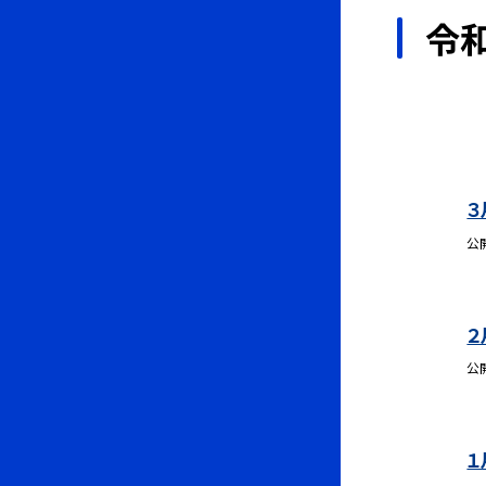
令和
３
公
２
公
１