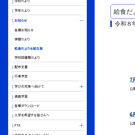
学校だより
学年だより
給食だ
お知らせ
令和８
各種お知らせ
保健だより
給食だより＆献立表
学校図書館だより
配布文書
行事予定
7
学びの充実へ向けて
公
進路学習
各種ダウンロード
6
入学を希望する皆さんへ
公
PTA