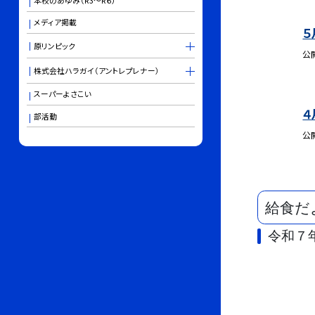
本校のあゆみ（R3～R６）
メディア掲載
５
原リンピック
公
株式会社ハラガイ（アントレプレナー）
スーパーよさこい
４
部活動
公
給食だ
令和７