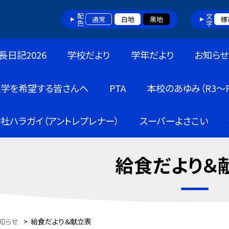
配色
文字
通常
白地
黒地
標
長日記2026
学校だより
学年だより
お知らせ
入学を希望する皆さんへ
PTA
本校のあゆみ（R3～R
社ハラガイ（アントレプレナー）
スーパーよさこい
給食だより＆
知らせ
>
給食だより＆献立表