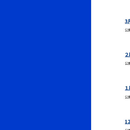
3
公
２
公
１
公
1