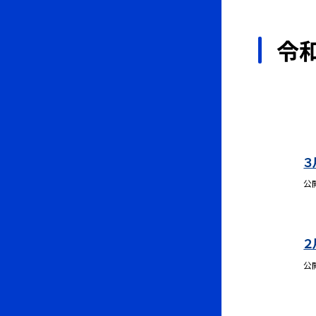
令和
３
公
２
公