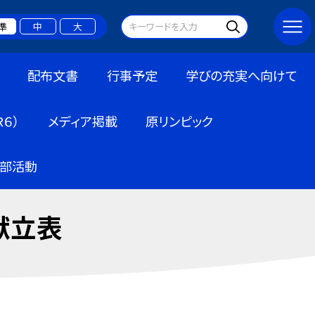
準
中
大
配布文書
行事予定
学びの充実へ向けて
６）
メディア掲載
原リンピック
部活動
献立表