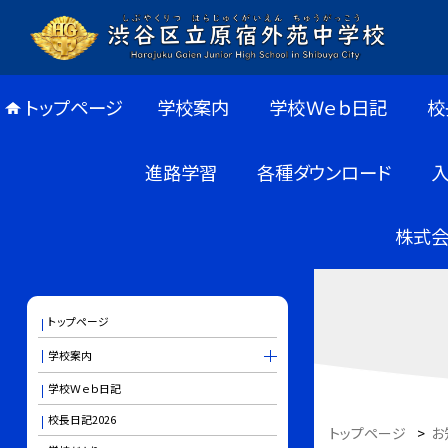
トップページ
学校案内
学校Ｗｅｂ日記
校
進路学習
各種ダウンロード
株式会
トップページ
学校案内
学校Ｗｅｂ日記
校長日記2026
トップページ
>
お