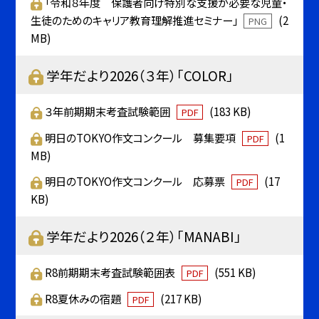
「令和８年度 保護者向け特別な支援が必要な児童・
生徒のためのキャリア教育理解推進セミナー」
(2
PNG
MB)
学年だより2026（３年）「COLOR」
３年前期期末考査試験範囲
(183 KB)
PDF
明日のTOKYO作文コンクール 募集要項
(1
PDF
MB)
明日のTOKYO作文コンクール 応募票
(17
PDF
KB)
学年だより2026（２年）「MANABI」
R8前期期末考査試験範囲表
(551 KB)
PDF
R8夏休みの宿題
(217 KB)
PDF