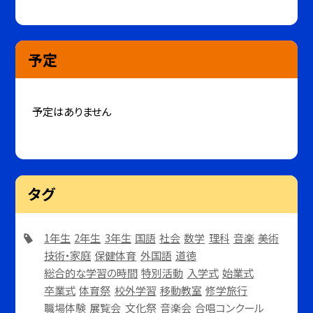
予定
予定はありません
タグ
1年生
2年生
3年生
国語
社会
数学
理科
音楽
美術
技術・家庭
保健体育
外国語
道徳
総合的な学習の時間
特別活動
入学式
始業式
卒業式
体育祭
校外学習
移動教室
修学旅行
職場体験
展覧会
文化祭
音楽会
合唱コンクール