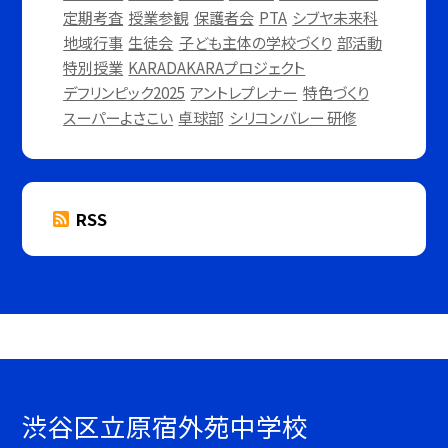
定期考査
授業参観
保護者会
PTA
シブヤ未来科
地域行事
生徒会
子ども主体の学校づくり
部活動
特別授業
KARADAKARAプロジェクト
デフリンピック2025
アントレプレナー
特色づくり
スーパーよさこい
卓球部
シリコンバレー 研修
RSS
渋谷区立原宿外苑中学校