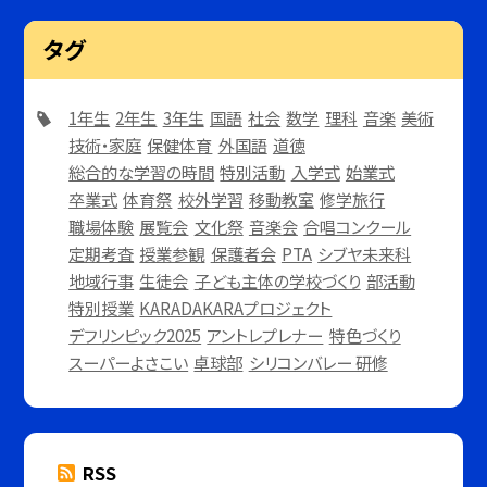
タグ
1年生
2年生
3年生
国語
社会
数学
理科
音楽
美術
技術・家庭
保健体育
外国語
道徳
総合的な学習の時間
特別活動
入学式
始業式
卒業式
体育祭
校外学習
移動教室
修学旅行
職場体験
展覧会
文化祭
音楽会
合唱コンクール
定期考査
授業参観
保護者会
PTA
シブヤ未来科
地域行事
生徒会
子ども主体の学校づくり
部活動
特別授業
KARADAKARAプロジェクト
デフリンピック2025
アントレプレナー
特色づくり
スーパーよさこい
卓球部
シリコンバレー 研修
RSS