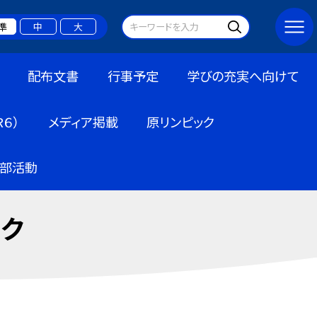
準
中
大
配布文書
行事予定
学びの充実へ向けて
６）
メディア掲載
原リンピック
部活動
ック