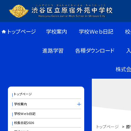
トップページ
学校案内
学校Ｗｅｂ日記
校
進路学習
各種ダウンロード
株式会
トップページ
学校案内
学校Ｗｅｂ日記
校長日記2026
トップページ
>
原