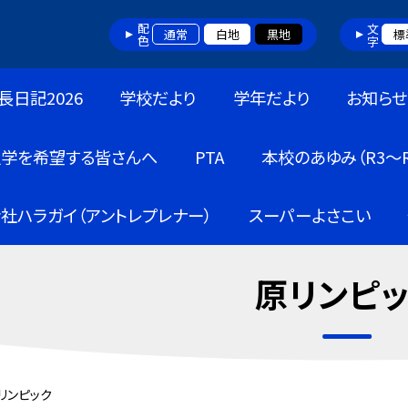
配色
文字
通常
白地
黒地
標
長日記2026
学校だより
学年だより
お知らせ
入学を希望する皆さんへ
PTA
本校のあゆみ（R3～R
社ハラガイ（アントレプレナー）
スーパーよさこい
原リンピ
リンピック