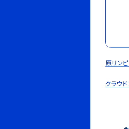
原リン
クラウド
令