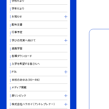
学校だより
学年だより
お知らせ
配布文書
行事予定
学びの充実へ向けて
進路学習
各種ダウンロード
入学を希望する皆さんへ
PTA
本校のあゆみ（R3～R６）
メディア掲載
原リンピック
株式会社ハラガイ（アントレプレナー）