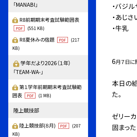
「MANABI」
・バジル
・あじさ
R8前期期末考査試験範囲表
・牛乳
(551 KB)
PDF
R8夏休みの宿題
(217
PDF
KB)
6
月７日に
学年だより2026（１年）
「TEAM-WA-」
本日の給
第１学年前期期末考査試験範
た。
囲表
(1 MB)
PDF
陸上競技部
ゼリーカ
陸上競技部(８月)
固まった
(207
PDF
KB)