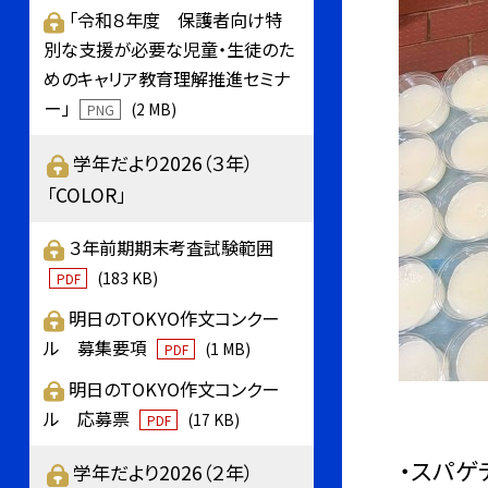
「令和８年度 保護者向け特
別な支援が必要な児童・生徒のた
めのキャリア教育理解推進セミナ
ー」
(2 MB)
PNG
学年だより2026（３年）
「COLOR」
３年前期期末考査試験範囲
(183 KB)
PDF
明日のTOKYO作文コンクー
ル 募集要項
(1 MB)
PDF
明日のTOKYO作文コンクー
ル 応募票
(17 KB)
PDF
・スパゲ
学年だより2026（２年）