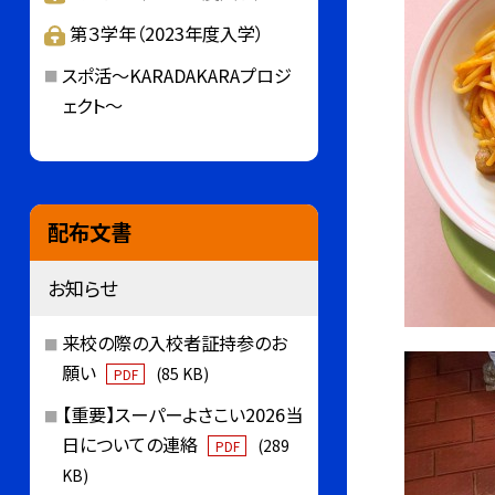
第３学年（2023年度入学）
スポ活～KARADAKARAプロジ
ェクト～
配布文書
お知らせ
来校の際の入校者証持参のお
願い
(85 KB)
PDF
【重要】スーパーよさこい2026当
日についての連絡
(289
PDF
KB)