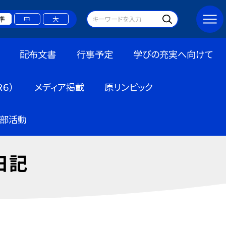
準
中
大
配布文書
行事予定
学びの充実へ向けて
６）
メディア掲載
原リンピック
部活動
日記