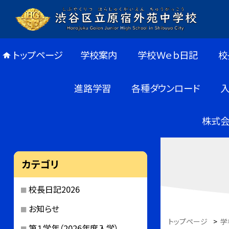
トップページ
学校案内
学校Ｗｅｂ日記
校
進路学習
各種ダウンロード
株式会
カテゴリ
校長日記2026
お知らせ
トップページ
>
学
第１学年（2026年度入学）