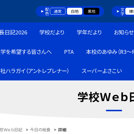
配色
文字
通常
白地
黒地
標
長日記2026
学校だより
学年だより
お知らせ
入学を希望する皆さんへ
PTA
本校のあゆみ（R3～R
社ハラガイ（アントレプレナー）
スーパーよさこい
学校Ｗｅｂ
校Ｗｅｂ日記
>
今日の給食
>
詳細