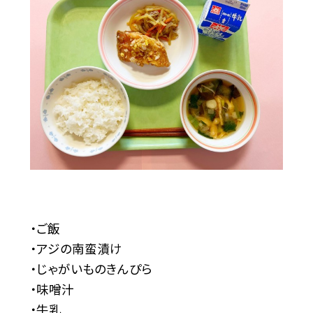
・ご飯
・アジの南蛮漬け
・じゃがいものきんぴら
・味噌汁
・牛乳