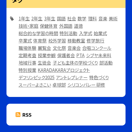
1年生
2年生
3年生
国語
社会
数学
理科
音楽
美術
技術・家庭
保健体育
外国語
道徳
総合的な学習の時間
特別活動
入学式
始業式
卒業式
体育祭
校外学習
移動教室
修学旅行
職場体験
展覧会
文化祭
音楽会
合唱コンクール
定期考査
授業参観
保護者会
PTA
シブヤ未来科
地域行事
生徒会
子ども主体の学校づくり
部活動
特別授業
KARADAKARAプロジェクト
デフリンピック2025
アントレプレナー
特色づくり
スーパーよさこい
卓球部
シリコンバレー 研修
RSS