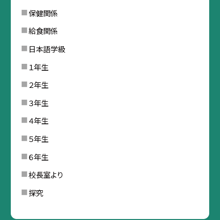
保健関係
給食関係
日本語学級
１年生
２年生
３年生
４年生
５年生
６年生
校長室より
探究