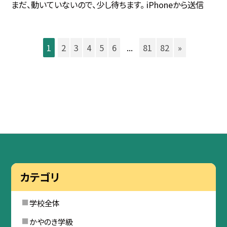
まだ、動いていないので、少し待ちます。 iPhoneから送信
1
2
3
4
5
6
...
81
82
»
カテゴリ
学校全体
かやのき学級