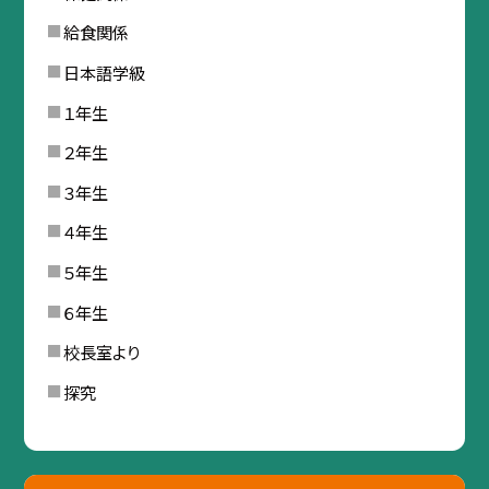
給食関係
日本語学級
１年生
２年生
３年生
４年生
５年生
６年生
校長室より
探究