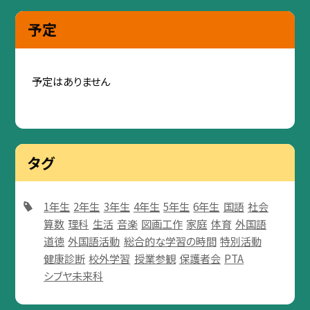
予定
予定はありません
タグ
1年生
2年生
3年生
4年生
5年生
6年生
国語
社会
算数
理科
生活
音楽
図画工作
家庭
体育
外国語
道徳
外国語活動
総合的な学習の時間
特別活動
健康診断
校外学習
授業参観
保護者会
PTA
シブヤ未来科