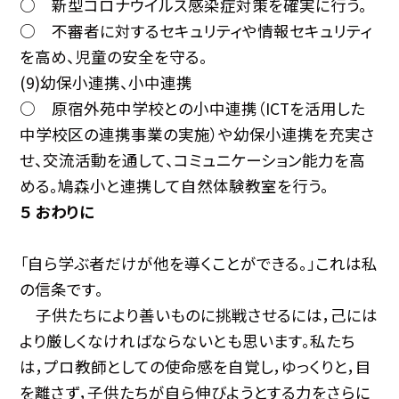
○ 新型コロナウイルス感染症対策を確実に行う。
○ 不審者に対するセキュリティや情報セキュリティ
を高め、児童の安全を守る。
(9)幼保小連携、小中連携
○ 原宿外苑中学校との小中連携（ICTを活用した
中学校区の連携事業の実施）や幼保小連携を充実さ
せ、交流活動を通して、コミュニケーション能力を高
める。鳩森小と連携して自然体験教室を行う。
５ おわりに
「自ら学ぶ者だけが他を導くことができる。」これは私
の信条です。
子供たちにより善いものに挑戦させるには，己には
より厳しくなければならないとも思います。私たち
は，プロ教師としての使命感を自覚し，ゆっくりと，目
を離さず，子供たちが自ら伸びようとする力をさらに