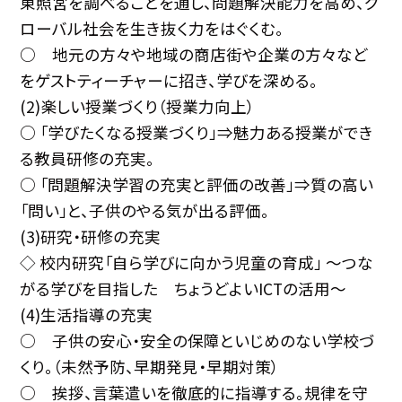
東照宮を調べることを通し、問題解決能力を高め、グ
ローバル社会を生き抜く力をはぐくむ。
○ 地元の方々や地域の商店街や企業の方々など
をゲストティーチャーに招き、学びを深める。
(2)楽しい授業づくり（授業力向上）
○ 「学びたくなる授業づくり」⇒魅力ある授業ができ
る教員研修の充実。
○ 「問題解決学習の充実と評価の改善」⇒質の高い
「問い」と、子供のやる気が出る評価。
(3)研究・研修の充実
◇ 校内研究「自ら学びに向かう児童の育成」 〜つな
がる学びを目指した ちょうどよいICTの活用〜
(4)生活指導の充実
○ 子供の安心・安全の保障といじめのない学校づ
くり。（未然予防、早期発見・早期対策）
○ 挨拶、言葉遣いを徹底的に指導する。規律を守