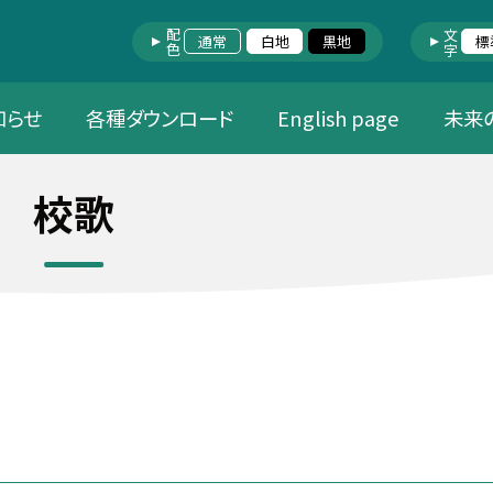
配色
文字
通常
白地
黒地
標
知らせ
各種ダウンロード
English page
未来
校歌