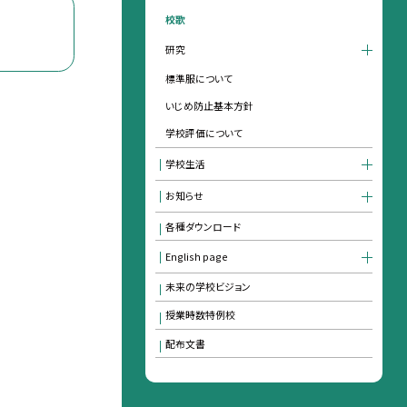
校歌
研究
標準服について
いじめ防止基本方針
学校評価について
学校生活
お知らせ
各種ダウンロード
English page
未来の学校ビジョン
授業時数特例校
配布文書