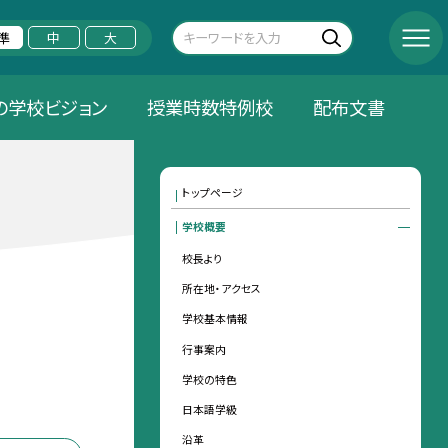
準
中
大
の学校ビジョン
授業時数特例校
配布文書
トップページ
学校概要
校長より
所在地・アクセス
学校基本情報
行事案内
学校の特色
日本語学級
沿革