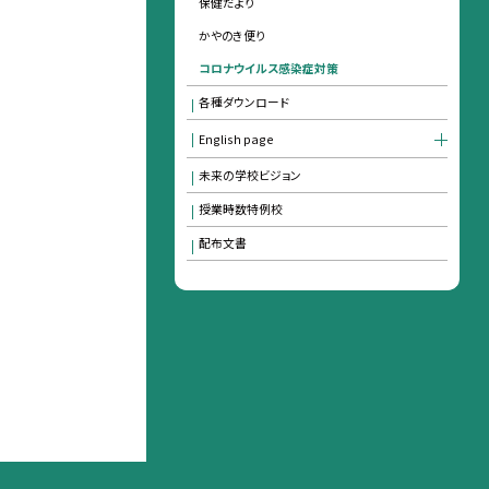
保健だより
かやのき便り
コロナウイルス感染症対策
各種ダウンロード
English page
未来の学校ビジョン
授業時数特例校
配布文書