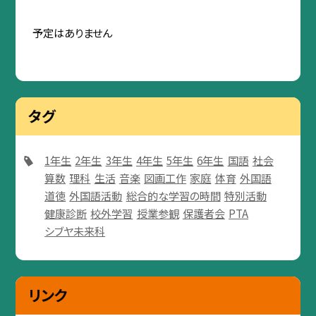
予定はありません
タグ
1年生
2年生
3年生
4年生
5年生
6年生
国語
社会
算数
理科
生活
音楽
図画工作
家庭
体育
外国語
道徳
外国語活動
総合的な学習の時間
特別活動
健康診断
校外学習
授業参観
保護者会
PTA
シブヤ未来科
リンク