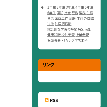
1年生
2年生
3年生
4年生
5年生
6年生
国語
社会
算数
理科
生活
音楽
図画工作
家庭
体育
外国語
道徳
外国語活動
総合的な学習の時間
特別活動
健康診断
校外学習
授業参観
保護者会
PTA
シブヤ未来科
リンク
RSS