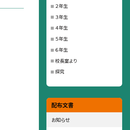
２年生
３年生
４年生
５年生
６年生
校長室より
探究
配布文書
お知らせ