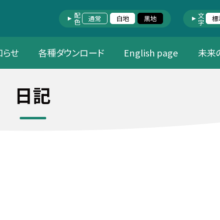
配色
文字
通常
白地
黒地
標
知らせ
各種ダウンロード
English page
未来
日記