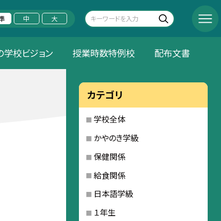
準
中
大
の学校ビジョン
授業時数特例校
配布文書
カテゴリ
学校全体
かやのき学級
保健関係
給食関係
日本語学級
１年生