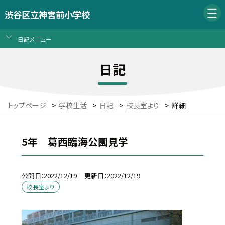
渋谷区立神宮前小学校
日記メニュー
日記
トップページ
>
学校生活
>
日記
>
校長室より
>
詳細
5年 葛西臨海公園見学
公開日
2022/12/19
更新日
2022/12/19
校長室より