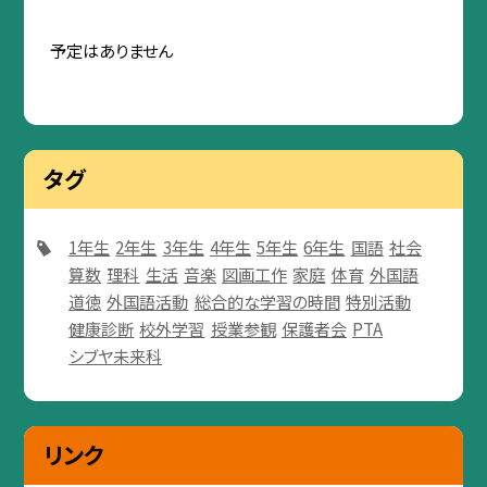
予定はありません
タグ
1年生
2年生
3年生
4年生
5年生
6年生
国語
社会
算数
理科
生活
音楽
図画工作
家庭
体育
外国語
道徳
外国語活動
総合的な学習の時間
特別活動
健康診断
校外学習
授業参観
保護者会
PTA
シブヤ未来科
リンク