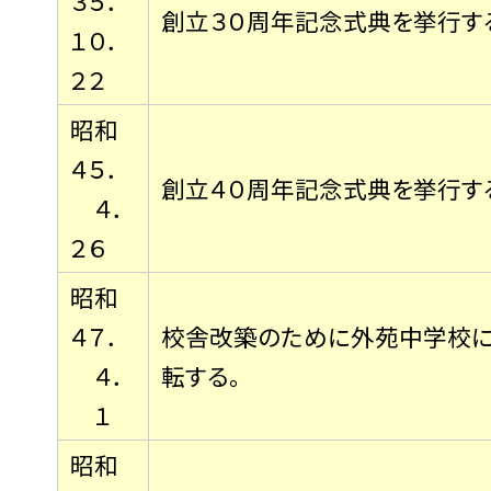
３５．
創立３０周年記念式典を挙行す
１０．
２２
昭和
４５．
創立４０周年記念式典を挙行す
４．
２６
昭和
４７．
校舎改築のために外苑中学校
４．
転する。
１
昭和