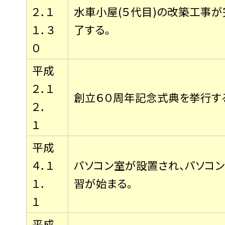
２．１
水車小屋(５代目)の改築工事が
１．３
了する。
０
平成
２．１
創立６０周年記念式典を挙行す
２．
１
平成
４．１
パソコン室が設置され、パソコ
１．
習が始まる。
１
平成