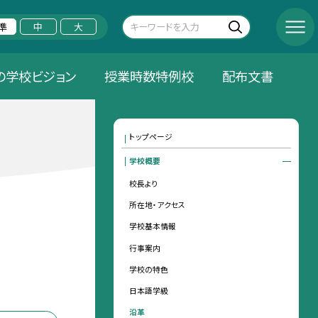
準
中
大
の学校ビジョン
授業時数特例校
配布文書
トップページ
学校概要
校長より
所在地・アクセス
学校基本情報
行事案内
学校の特色
日本語学級
沿革