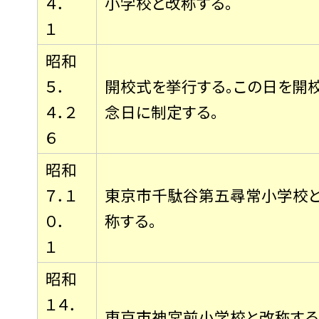
４．
小学校と改称する。
１
昭和
５．
開校式を挙行する。この日を開
４．２
念日に制定する。
６
昭和
７．１
東京市千駄谷第五尋常小学校
０．
称する。
１
昭和
１４．
東京市神宮前小学校と改称する