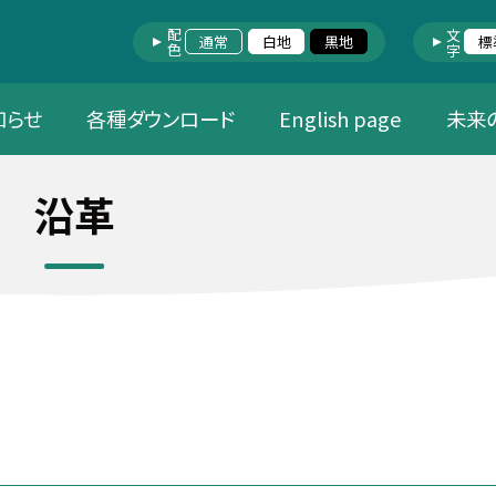
配色
文字
通常
白地
黒地
標
知らせ
各種ダウンロード
English page
未来
沿革