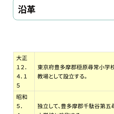
沿革
大正
１２．
東京府豊多摩郡穏原尋常小学
４．１
教場として設立する。
５
昭和
５．
独立して、豊多摩郡千駄谷第五