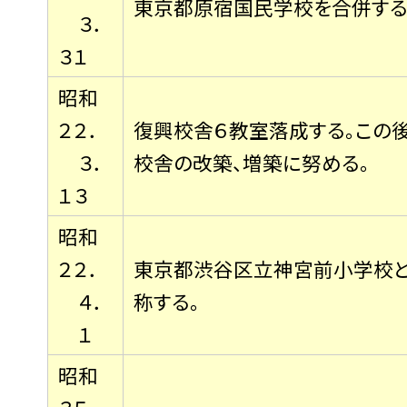
東京都原宿国民学校を合併する
３．
３１
昭和
２２．
復興校舎６教室落成する。この後
３．
校舎の改築、増築に努める。
１３
昭和
２２．
東京都渋谷区立神宮前小学校
４．
称する。
１
昭和