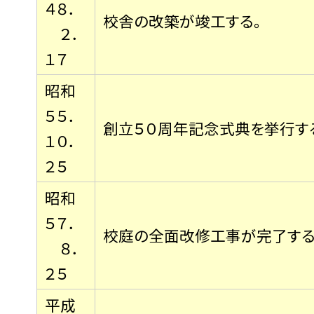
４８．
校舎の改築が竣工する。
２．
１７
昭和
５５．
創立５０周年記念式典を挙行す
１０．
２５
昭和
５７．
校庭の全面改修工事が完了する
８．
２５
平成