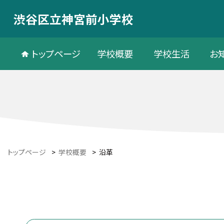
渋谷区立神宮前小学校
トップページ
学校概要
学校生活
お
トップページ
>
学校概要
>
沿革