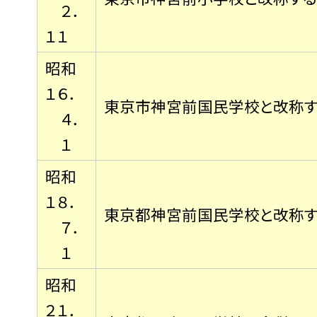
２．
１１
昭和
１６．
東京市神宮前国民学校と改称す
４．
１
昭和
１８．
東京都神宮前国民学校と改称す
７．
１
昭和
２１．