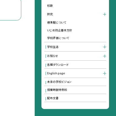
校歌
研究
標準服について
いじめ防止基本方針
学校評価について
学校生活
お知らせ
各種ダウンロード
English page
未来の学校ビジョン
授業時数特例校
配布文書