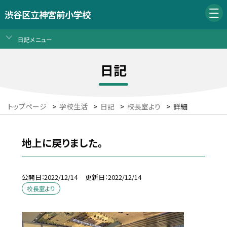
渋谷区立神宮前小学校
日記メニュー
日記
トップページ
>
学校生活
>
日記
>
校長室より
>
詳細
地上に戻りました。
公開日
2022/12/14
更新日
2022/12/14
校長室より