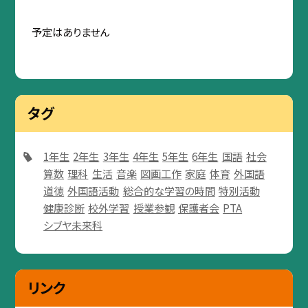
予定はありません
タグ
1年生
2年生
3年生
4年生
5年生
6年生
国語
社会
算数
理科
生活
音楽
図画工作
家庭
体育
外国語
道徳
外国語活動
総合的な学習の時間
特別活動
健康診断
校外学習
授業参観
保護者会
PTA
シブヤ未来科
リンク