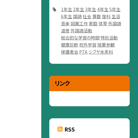
1年生
2年生
3年生
4年生
5年生
6年生
国語
社会
算数
理科
生活
音楽
図画工作
家庭
体育
外国語
道徳
外国語活動
総合的な学習の時間
特別活動
健康診断
校外学習
授業参観
保護者会
PTA
シブヤ未来科
リンク
RSS