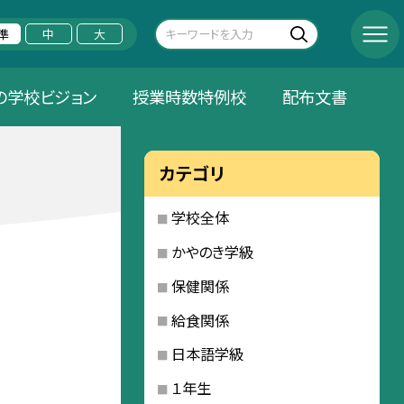
準
中
大
の学校ビジョン
授業時数特例校
配布文書
カテゴリ
学校全体
かやのき学級
保健関係
給食関係
日本語学級
１年生