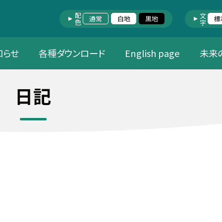
配色
文字
通常
白地
黒地
標
知らせ
各種ダウンロード
English page
未来
日記