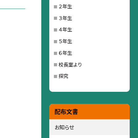
２年生
３年生
４年生
５年生
６年生
校長室より
探究
配布文書
お知らせ