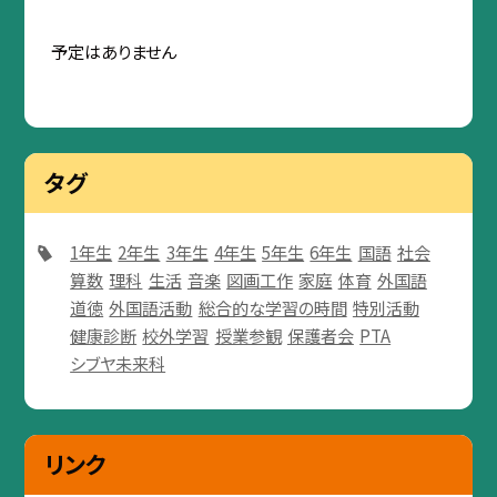
予定はありません
タグ
1年生
2年生
3年生
4年生
5年生
6年生
国語
社会
算数
理科
生活
音楽
図画工作
家庭
体育
外国語
道徳
外国語活動
総合的な学習の時間
特別活動
健康診断
校外学習
授業参観
保護者会
PTA
シブヤ未来科
リンク