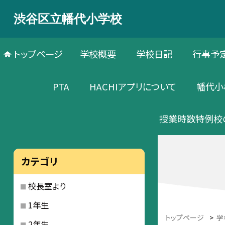
渋谷区立幡代小学校
トップページ
学校概要
学校日記
行事予
PTA
HACHIアプリについて
幡代小
授業時数特例校
カテゴリ
校長室より
1年生
トップページ
>
学
2年生