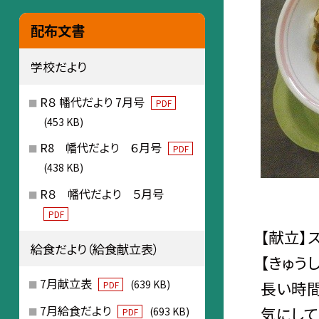
配布文書
学校だより
R８ 幡代だより 7月号
PDF
(453 KB)
R8 幡代だより ６月号
PDF
(438 KB)
R８ 幡代だより ５月号
PDF
【献立】
給食だより（給食献立表）
【きゅう
7月献立表
長い時間
(639 KB)
PDF
7月給食だより
気にして
(693 KB)
PDF