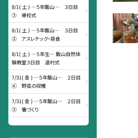
8/1( 土 ) ―５年飯山― ３日目
③ 帰校式
8/1( 土 ) ―５年飯山― ３日目
② アスレチック・昼食
8/1( 土 ) ―５年生― 飯山自然体
験教室３日目 退村式
7/31( 金 ) ―５年飯山― ２日目
④ 野菜の収穫
7/31( 金 ) ―５年飯山― ２日目
③ 箸づくり