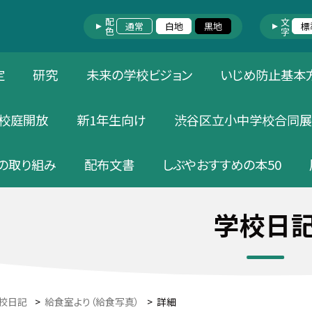
配色
文字
通常
白地
黒地
標
定
研究
未来の学校ビジョン
いじめ防止基本
校庭開放
新1年生向け
渋谷区立小中学校合同展
の取り組み
配布文書
しぶやおすすめの本50
学校日
校日記
>
給食室より（給食写真）
>
詳細