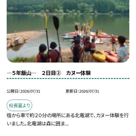
―５年飯山― ２日目② カヌー体験
公開日
2026/07/31
更新日
2026/07/31
校長室より
宿から車で約２０分の場所にある北竜湖で、カヌー体験を行
いました。北竜湖は森に囲ま...