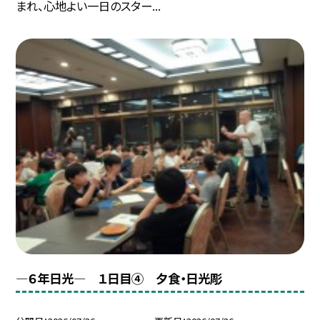
まれ、心地よい一日のスター...
―６年日光― １日目④ 夕食・日光彫