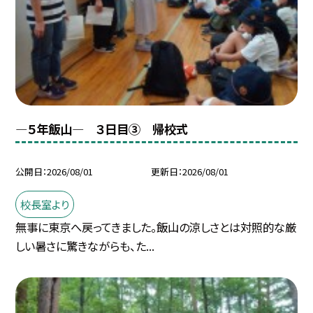
―５年飯山― ３日目③ 帰校式
公開日
2026/08/01
更新日
2026/08/01
校長室より
無事に東京へ戻ってきました。飯山の涼しさとは対照的な厳
しい暑さに驚きながらも、た...