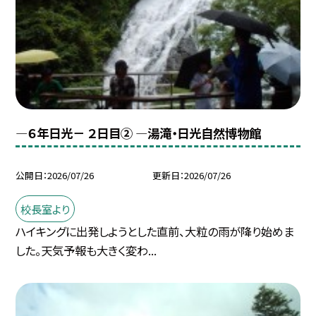
―６年日光－ ２日目② ―湯滝・日光自然博物館
公開日
2026/07/26
更新日
2026/07/26
校長室より
ハイキングに出発しようとした直前、大粒の雨が降り始めま
した。天気予報も大きく変わ...