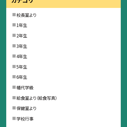
カテゴリ
校長室より
1年生
2年生
3年生
4年生
5年生
6年生
幡代学級
給食室より（給食写真）
保健室より
学校行事