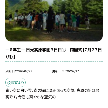
―６年生― 日光高原学園３日目① 閉園式【７月２７日
（月）】
公開日
2026/07/27
更新日
2026/07/27
校長室より
青い空に白い雲、森の緑に澄み切った空気。高原の朝は最
高です。今朝も爽やかな空気の...