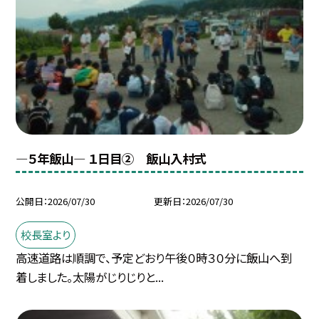
―５年飯山― １日目② 飯山入村式
公開日
2026/07/30
更新日
2026/07/30
校長室より
高速道路は順調で、予定どおり午後０時３０分に飯山へ到
着しました。太陽がじりじりと...