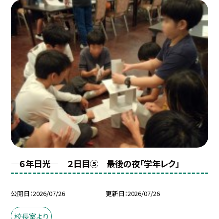
―６年日光― ２日目⑤ 最後の夜「学年レク」
公開日
2026/07/26
更新日
2026/07/26
校長室より