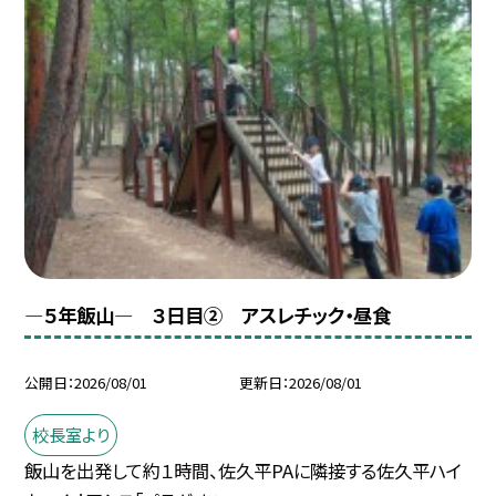
―５年飯山― ３日目② アスレチック・昼食
公開日
2026/08/01
更新日
2026/08/01
校長室より
飯山を出発して約１時間、佐久平PAに隣接する佐久平ハイ