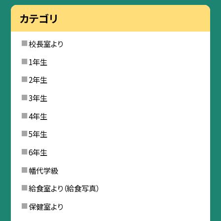
カテゴリ
校長室より
1年生
2年生
3年生
4年生
5年生
6年生
幡代学級
給食室より（給食写真）
保健室より