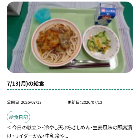
7/13(月)の給食
公開日
2026/07/13
更新日
2026/07/13
給食日記
＜今日の献立＞・冷やし天ぷらきしめん・生姜風味の即席漬
け・サイダーかん・牛乳冷や...