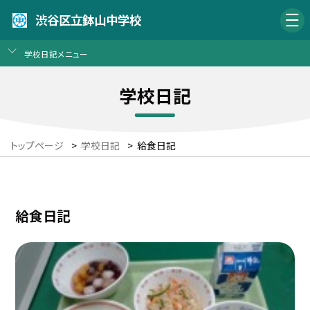
渋谷区立鉢山中学校
学校日記メニュー
学校日記
トップページ
>
学校日記
>
給食日記
給食日記