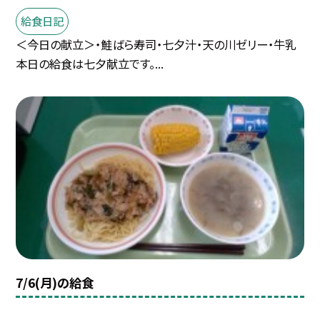
給食日記
＜今日の献立＞・鮭ばら寿司・七夕汁・天の川ゼリー・牛乳
本日の給食は七夕献立です。...
7/6(月)の給食