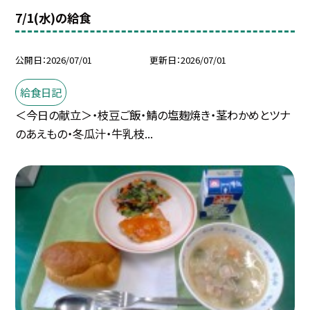
7/1(水)の給食
公開日
2026/07/01
更新日
2026/07/01
給食日記
＜今日の献立＞・枝豆ご飯・鯖の塩麹焼き・茎わかめとツナ
のあえもの・冬瓜汁・牛乳枝...