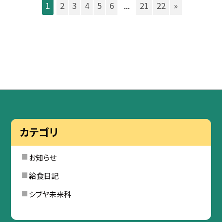
1
2
3
4
5
6
...
21
22
»
カテゴリ
お知らせ
給食日記
シブヤ未来科