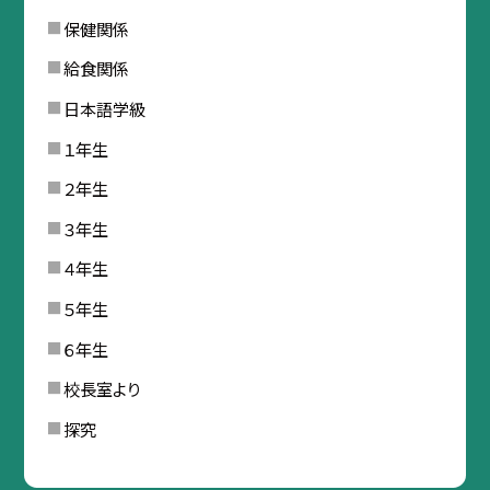
保健関係
給食関係
日本語学級
１年生
２年生
３年生
４年生
５年生
６年生
校長室より
探究