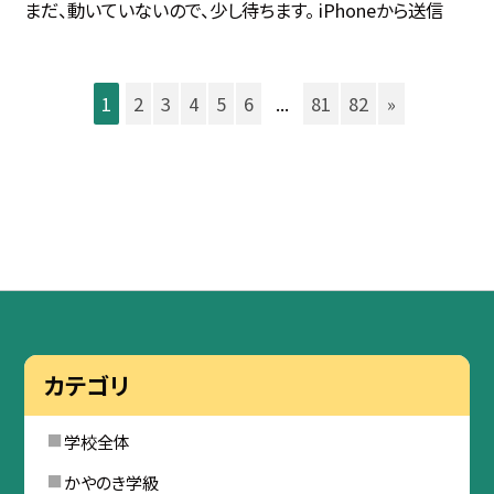
まだ、動いていないので、少し待ちます。 iPhoneから送信
1
2
3
4
5
6
...
81
82
»
カテゴリ
学校全体
かやのき学級