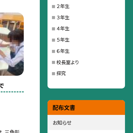
２年生
３年生
４年生
５年生
６年生
校長室より
探究
で
配布文書
お知らせ
は、三角形