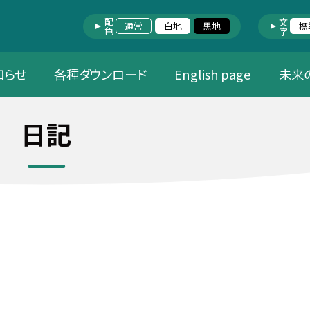
配色
文字
通常
白地
黒地
標
知らせ
各種ダウンロード
English page
未来
日記