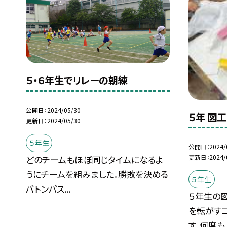
５・６年生でリレーの朝練
公開日
2024/05/30
５年 図
更新日
2024/05/30
５年生
公開日
2024/
更新日
2024/
どのチームもほぼ同じタイムになるよ
うにチームを組みました。勝敗を決める
５年生
バトンパス...
５年生の
を転がす
す。何度も..