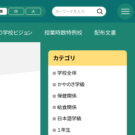
準
中
大
の学校ビジョン
授業時数特例校
配布文書
カテゴリ
学校全体
かやのき学級
保健関係
給食関係
日本語学級
１年生