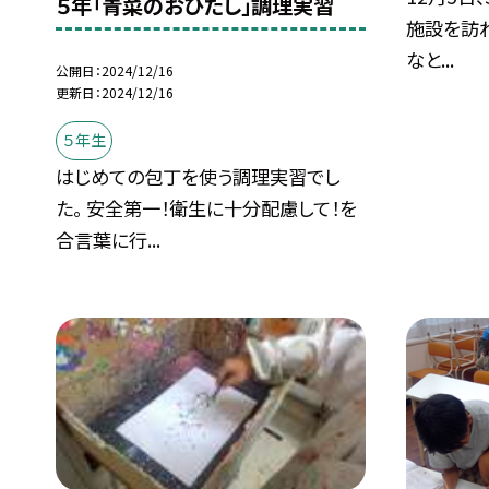
５年「青菜のおひたし」調理実習
施設を訪れ
なと...
公開日
2024/12/16
更新日
2024/12/16
５年生
はじめての包丁を使う調理実習でし
た。 安全第一！衛生に十分配慮して！を
合言葉に行...