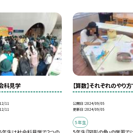
社会科見学
【算数】それぞれのやり方
12/11
公開日
2024/09/05
12/11
更新日
2024/09/05
５年生
、5年生は社会科見学で2つの
5年生『図形の角』の学習で