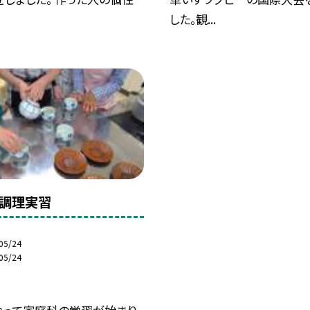
した。観...
調理実習
05/24
05/24