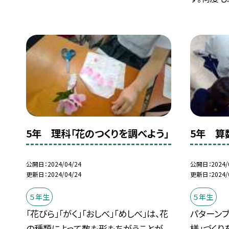
5年 理科「花のつくりを調べよう」
5年 算
公開日
2024/04/24
公開日
2024/
更新日
2024/04/24
更新日
2024/
５年生
５年生
「花びら」「がく」「おしべ」「めしべ」は、花
パターンブ
の種類によって数も形もちがうことが
様」づくり