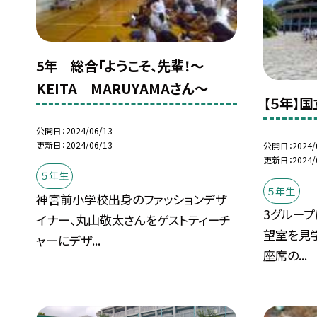
5年 総合「ようこそ、先輩！〜
KEITA MARUYAMAさん〜
【５年】
公開日
2024/06/13
更新日
2024/06/13
公開日
2024/
更新日
2024/
５年生
５年生
神宮前小学校出身のファッションデザ
3グループ
イナー、丸山敬太さんをゲストティーチ
望室を見
ャーにデザ...
座席の...