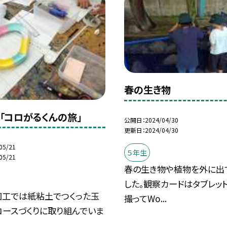
春の生き物
工「コロがるくんの旅」
公開日
2024/04/30
更新日
2024/04/30
05/21
５年生
05/21
春の生き物や植物を外に出
した。観察カードはタブレッ
図工では紙粘土でつくった玉
撮ってWo...
コースづくりに取り組んでいま
.