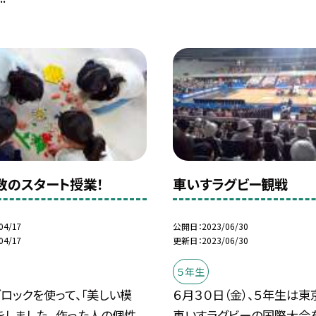
数のスタート授業！
車いすラグビー観戦
04/17
公開日
2023/06/30
04/17
更新日
2023/06/30
５年生
ロックを使って、「美しい模
６月３０日（金）、５年生は
をしました。 作った人の個性
車いすラグビーの国際大会