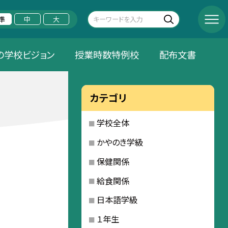
準
中
大
の学校ビジョン
授業時数特例校
配布文書
カテゴリ
学校全体
かやのき学級
保健関係
給食関係
日本語学級
１年生