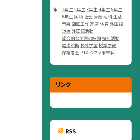
1年生
2年生
3年生
4年生
5年生
6年生
国語
社会
算数
理科
生活
音楽
図画工作
家庭
体育
外国語
道徳
外国語活動
総合的な学習の時間
特別活動
健康診断
校外学習
授業参観
保護者会
PTA
シブヤ未来科
リンク
RSS