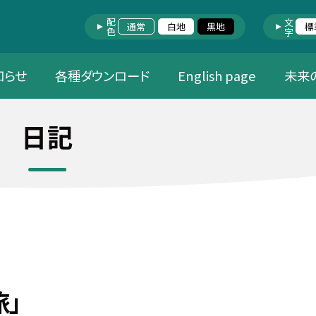
配色
文字
通常
白地
黒地
標
知らせ
各種ダウンロード
English page
未来
日記
旅」