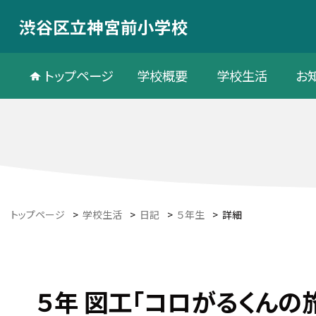
渋谷区立神宮前小学校
トップページ
学校概要
学校生活
お
トップページ
>
学校生活
>
日記
>
５年生
>
詳細
５年 図工「コロがるくんの