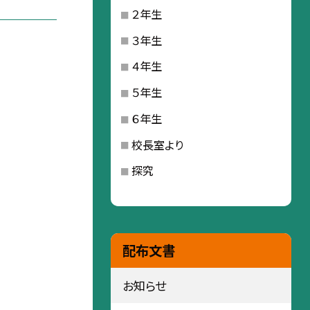
２年生
３年生
４年生
５年生
６年生
校長室より
探究
配布文書
お知らせ