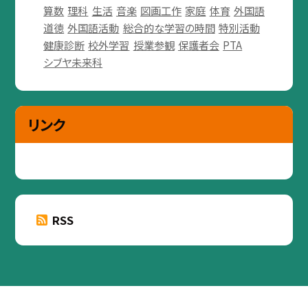
算数
理科
生活
音楽
図画工作
家庭
体育
外国語
道徳
外国語活動
総合的な学習の時間
特別活動
健康診断
校外学習
授業参観
保護者会
PTA
シブヤ未来科
リンク
RSS