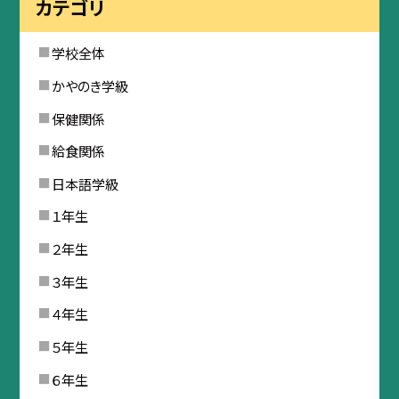
カテゴリ
学校全体
かやのき学級
保健関係
給食関係
日本語学級
１年生
２年生
３年生
４年生
５年生
６年生