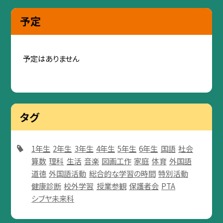
予定
予定はありません
タグ
1年生
2年生
3年生
4年生
5年生
6年生
国語
社会
算数
理科
生活
音楽
図画工作
家庭
体育
外国語
道徳
外国語活動
総合的な学習の時間
特別活動
健康診断
校外学習
授業参観
保護者会
PTA
シブヤ未来科