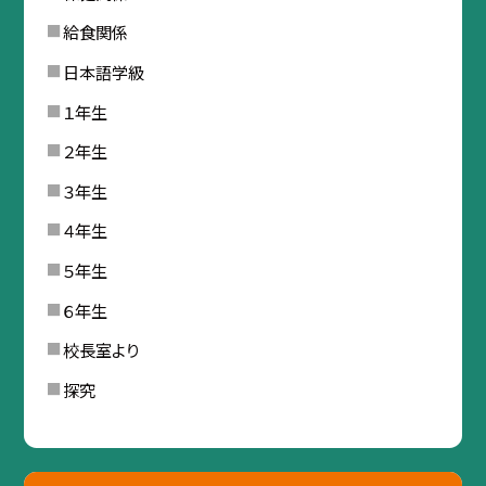
給食関係
日本語学級
１年生
２年生
３年生
４年生
５年生
６年生
校長室より
探究