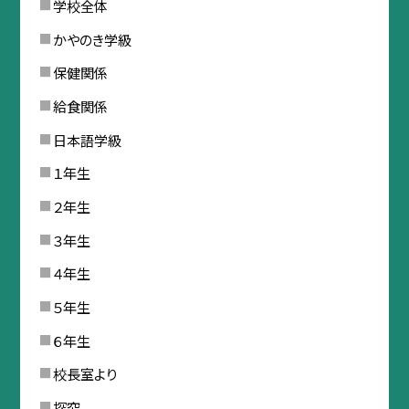
学校全体
かやのき学級
保健関係
給食関係
日本語学級
１年生
２年生
３年生
４年生
５年生
６年生
校長室より
探究