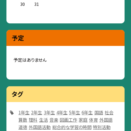
30
31
予定
予定はありません
タグ
1年生
2年生
3年生
4年生
5年生
6年生
国語
社会
算数
理科
生活
音楽
図画工作
家庭
体育
外国語
道徳
外国語活動
総合的な学習の時間
特別活動