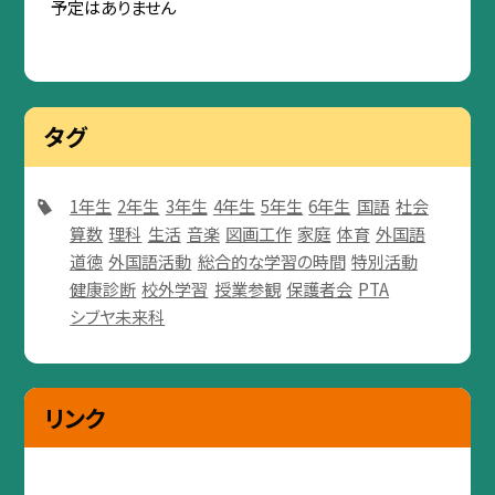
予定はありません
タグ
1年生
2年生
3年生
4年生
5年生
6年生
国語
社会
算数
理科
生活
音楽
図画工作
家庭
体育
外国語
道徳
外国語活動
総合的な学習の時間
特別活動
健康診断
校外学習
授業参観
保護者会
PTA
シブヤ未来科
リンク