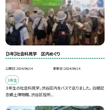
【3年】社会科見学 区内めぐり
公開日
2024/06/14
更新日
2024/06/14
３年生
３年生の社会科見学。渋谷区内をバスで巡りました。 白根記
念郷土博物館、渋谷区役所...