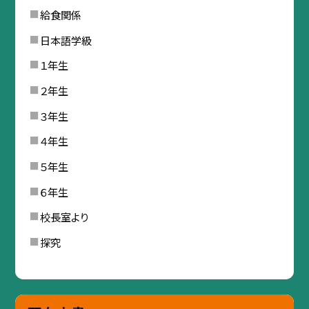
給食関係
日本語学級
１年生
２年生
３年生
４年生
５年生
６年生
校長室より
探究