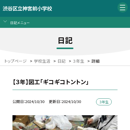
渋谷区立神宮前小学校
日記メニュー
日記
トップページ
>
学校生活
>
日記
>
３年生
>
詳細
【３年】図工「ギコギコトントン」
公開日
2024/10/30
更新日
2024/10/30
３年生