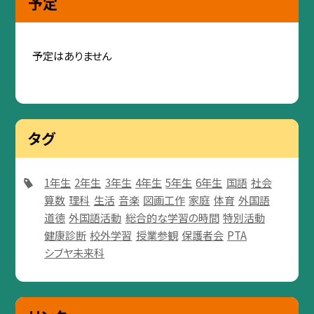
予定
予定はありません
タグ
1年生
2年生
3年生
4年生
5年生
6年生
国語
社会
算数
理科
生活
音楽
図画工作
家庭
体育
外国語
道徳
外国語活動
総合的な学習の時間
特別活動
健康診断
校外学習
授業参観
保護者会
PTA
シブヤ未来科