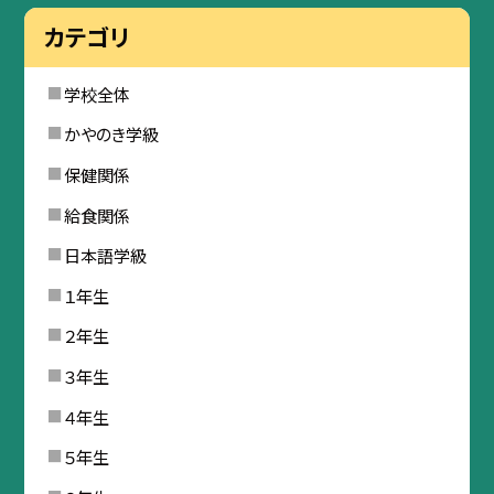
カテゴリ
学校全体
かやのき学級
保健関係
給食関係
日本語学級
１年生
２年生
３年生
４年生
５年生