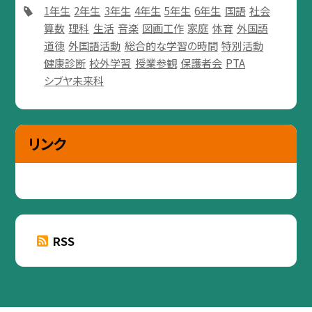
1年生
2年生
3年生
4年生
5年生
6年生
国語
社会
算数
理科
生活
音楽
図画工作
家庭
体育
外国語
道徳
外国語活動
総合的な学習の時間
特別活動
健康診断
校外学習
授業参観
保護者会
PTA
シブヤ未来科
リンク
RSS