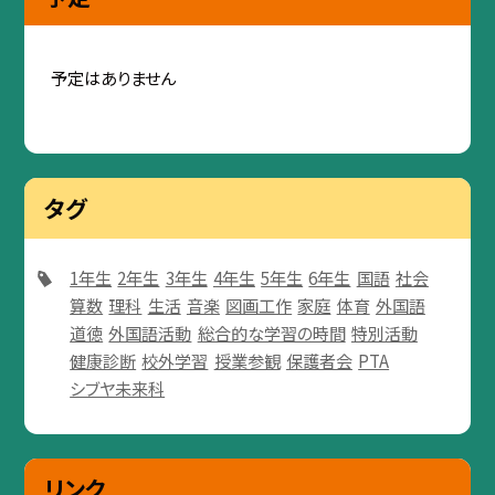
予定はありません
タグ
1年生
2年生
3年生
4年生
5年生
6年生
国語
社会
算数
理科
生活
音楽
図画工作
家庭
体育
外国語
道徳
外国語活動
総合的な学習の時間
特別活動
健康診断
校外学習
授業参観
保護者会
PTA
シブヤ未来科
リンク