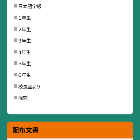
日本語学級
１年生
２年生
３年生
４年生
５年生
６年生
校長室より
探究
配布文書