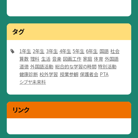
タグ
1年生
2年生
3年生
4年生
5年生
6年生
国語
社会
算数
理科
生活
音楽
図画工作
家庭
体育
外国語
道徳
外国語活動
総合的な学習の時間
特別活動
健康診断
校外学習
授業参観
保護者会
PTA
シブヤ未来科
リンク