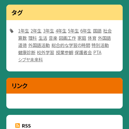
タグ
1年生
2年生
3年生
4年生
5年生
6年生
国語
社会
算数
理科
生活
音楽
図画工作
家庭
体育
外国語
道徳
外国語活動
総合的な学習の時間
特別活動
健康診断
校外学習
授業参観
保護者会
PTA
シブヤ未来科
リンク
RSS