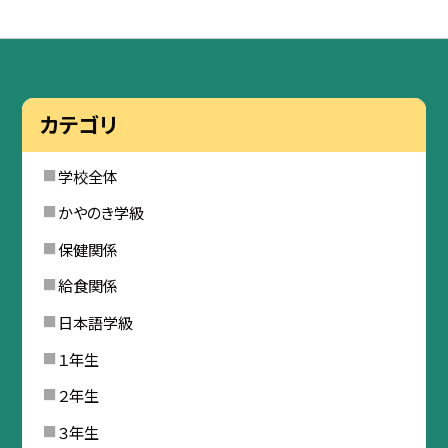
カテゴリ
学校全体
かやのき学級
保健関係
給食関係
日本語学級
１年生
２年生
３年生