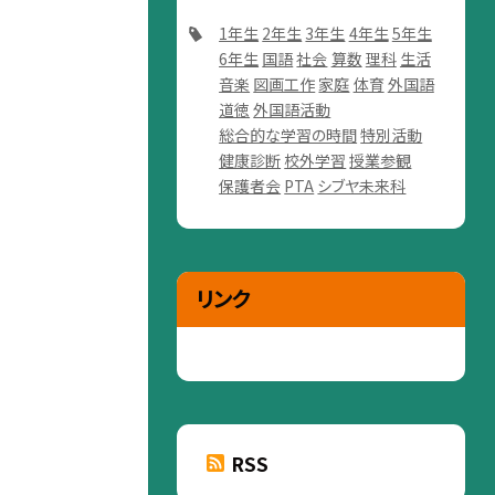
1年生
2年生
3年生
4年生
5年生
6年生
国語
社会
算数
理科
生活
音楽
図画工作
家庭
体育
外国語
道徳
外国語活動
総合的な学習の時間
特別活動
健康診断
校外学習
授業参観
保護者会
PTA
シブヤ未来科
リンク
RSS