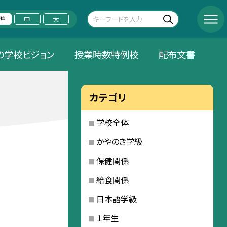
準
中
大
の学校ビジョン
授業時数特例校
配布文書
カテゴリ
学校全体
かやのき学級
保健関係
給食関係
日本語学級
１年生