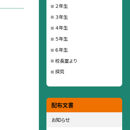
２年生
３年生
４年生
５年生
６年生
校長室より
探究
配布文書
お知らせ