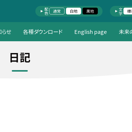
配色
文字
通常
白地
黒地
標
知らせ
各種ダウンロード
English page
未来
日記