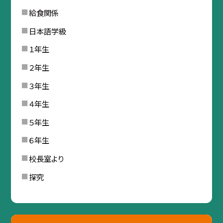
給食関係
日本語学級
１年生
２年生
３年生
４年生
５年生
６年生
校長室より
探究