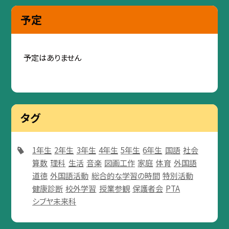
予定
予定はありません
タグ
1年生
2年生
3年生
4年生
5年生
6年生
国語
社会
算数
理科
生活
音楽
図画工作
家庭
体育
外国語
道徳
外国語活動
総合的な学習の時間
特別活動
健康診断
校外学習
授業参観
保護者会
PTA
シブヤ未来科