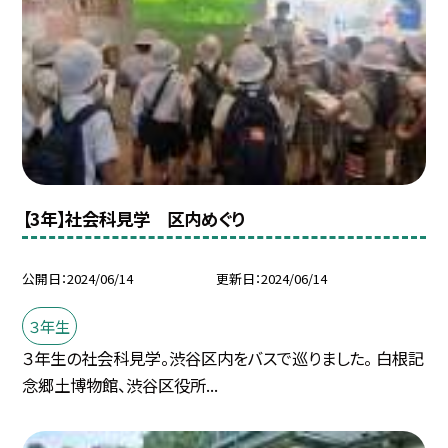
【3年】社会科見学 区内めぐり
公開日
2024/06/14
更新日
2024/06/14
３年生
３年生の社会科見学。渋谷区内をバスで巡りました。 白根記
念郷土博物館、渋谷区役所...