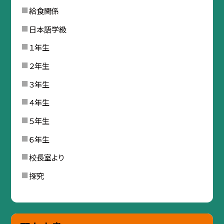
給食関係
日本語学級
１年生
２年生
３年生
４年生
５年生
６年生
校長室より
探究