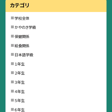
カテゴリ
学校全体
かやのき学級
保健関係
給食関係
日本語学級
１年生
２年生
３年生
４年生
５年生
６年生