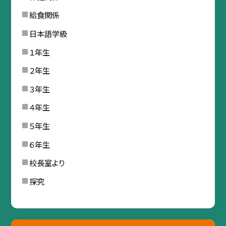
給食関係
日本語学級
１年生
２年生
３年生
４年生
５年生
６年生
校長室より
探究