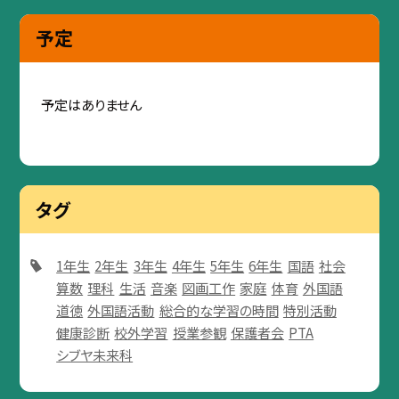
予定
予定はありません
タグ
1年生
2年生
3年生
4年生
5年生
6年生
国語
社会
算数
理科
生活
音楽
図画工作
家庭
体育
外国語
道徳
外国語活動
総合的な学習の時間
特別活動
健康診断
校外学習
授業参観
保護者会
PTA
シブヤ未来科