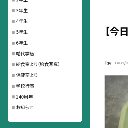
3年生
4年生
【今
5年生
6年生
幡代学級
公開日
2025/0
給食室より（給食写真）
保健室より
学校行事
140周年
お知らせ