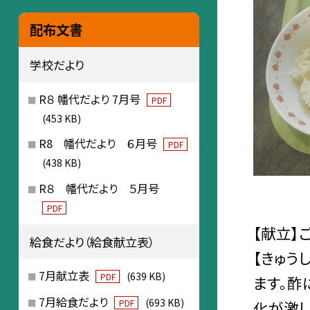
配布文書
学校だより
R８ 幡代だより 7月号
PDF
(453 KB)
R8 幡代だより ６月号
PDF
(438 KB)
R８ 幡代だより ５月号
PDF
【献立】
給食だより（給食献立表）
【きゅう
7月献立表
(639 KB)
PDF
ます。酢
7月給食だより
(693 KB)
化が激し
PDF