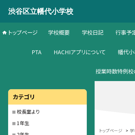
渋谷区立幡代小学校
トップページ
学校概要
学校日記
行事予
PTA
HACHIアプリについて
幡代小
授業時数特例校
カテゴリ
校長室より
1年生
トップページ
>
学
2年生