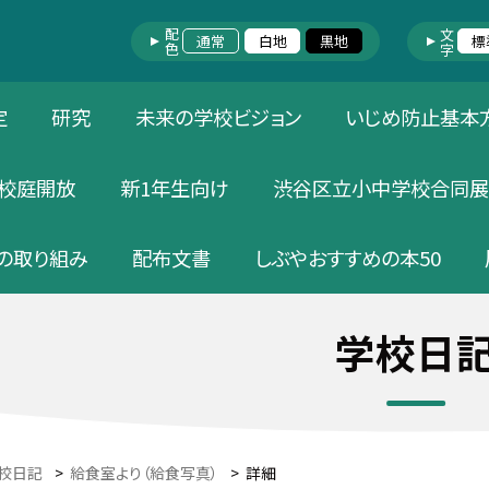
配色
文字
通常
白地
黒地
標
定
研究
未来の学校ビジョン
いじめ防止基本
校庭開放
新1年生向け
渋谷区立小中学校合同展
の取り組み
配布文書
しぶやおすすめの本50
学校日
校日記
>
給食室より（給食写真）
>
詳細