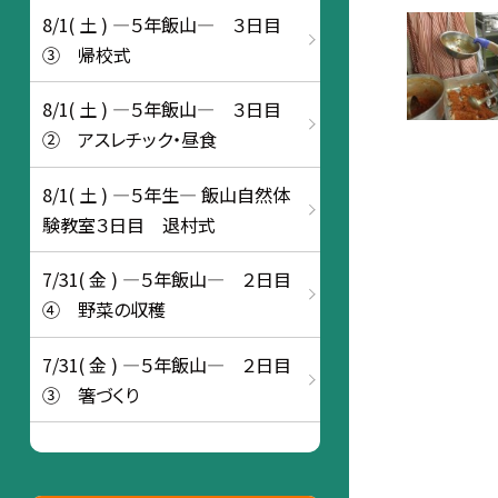
8/1( 土 ) ―５年飯山― ３日目
③ 帰校式
8/1( 土 ) ―５年飯山― ３日目
② アスレチック・昼食
8/1( 土 ) ―５年生― 飯山自然体
験教室３日目 退村式
7/31( 金 ) ―５年飯山― ２日目
④ 野菜の収穫
7/31( 金 ) ―５年飯山― ２日目
③ 箸づくり