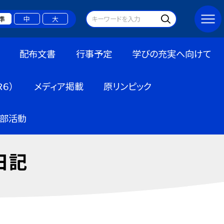
準
中
大
配布文書
行事予定
学びの充実へ向けて
６）
メディア掲載
原リンピック
部活動
日記