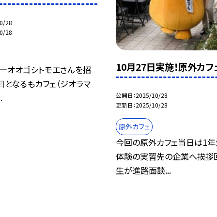
0/28
0/28
10月27日実施！原外カ
ーオオゴシトモエさんを招
目となるもカフェ（ジオラマ
公開日
2025/10/28
.
更新日
2025/10/28
原外カフェ
今回の原外カフェ当日は1
体験の実習先の企業へ挨拶回
生が進路面談...