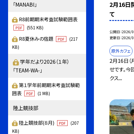
2月16
「MANABI」
て
R8前期期末考査試験範囲表
(551 KB)
PDF
公開日
2026/0
R8夏休みの宿題
更新日
2026/0
(217
PDF
KB)
原外カフェ
2月16日
学年だより2026（１年）
せです。今
「TEAM-WA-」
クス...
第１学年前期期末考査試験範
囲表
(1 MB)
PDF
陸上競技部
陸上競技部(８月)
(207
PDF
KB)