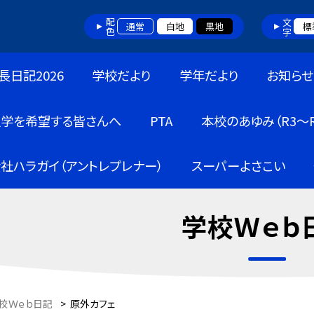
配色
文字
通常
白地
黒地
標
長日記2026
学校だより
学年だより
お知らせ
入学を希望する皆さんへ
PTA
本校のあゆみ（R3～R
社ハラガイ（アントレプレナー）
スーパーよさこい
学校Ｗｅｂ
校Ｗｅｂ日記
>
原外カフェ