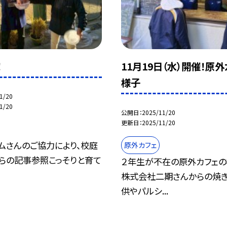
！
11月19日（水）開催！原
様子
1/20
1/20
公開日
2025/11/20
更新日
2025/11/20
ムさんのご協力により、校庭
原外カフェ
らの記事参照こっそりと育て
２年生が不在の原外カフェの
株式会社二期さんからの焼
供やパルシ...