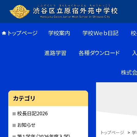
トップページ
学校案内
学校Ｗｅｂ日記
校
進路学習
各種ダウンロード
株式会
カテゴリ
校長日記2026
お知らせ
トップページ
>
学
第１学年（2026年度入学）