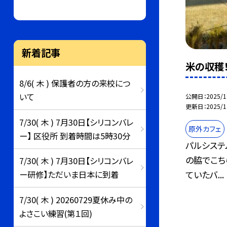
新着記事
米の収穫
8/6( 木 ) 保護者の方の来校につ
いて
公開日
2025/1
更新日
2025/1
7/30( 木 ) 7月30日【シリコンバレ
原外カフェ
ー】 区役所 到着時間は5時30分
パルシステ
の脇でこち
7/30( 木 ) 7月30日【シリコンバレ
ていたバ...
ー研修】ただいま日本に到着
7/30( 木 ) 20260729夏休み中の
よさこい練習(第１回)