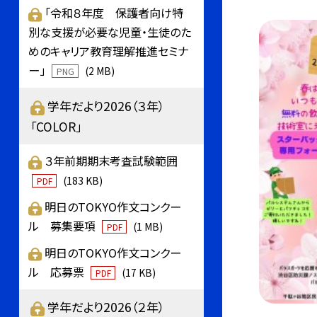
「令和８年度 保護者向け特
別な支援が必要な児童・生徒のた
めのキャリア教育理解推進セミナ
ー」
(2 MB)
PNG
学年だより2026（３年）
「COLOR」
３年前期期末考査試験範囲
(183 KB)
PDF
明日のTOKYO作文コンクー
ル 募集要項
(1 MB)
PDF
明日のTOKYO作文コンクー
ル 応募票
(17 KB)
PDF
学年だより2026（２年）