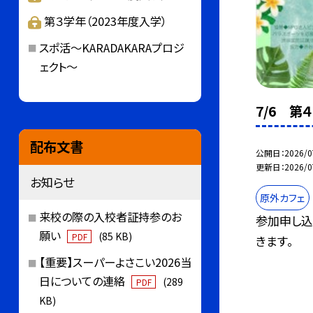
第３学年（2023年度入学）
スポ活～KARADAKARAプロジ
ェクト～
7/6 第
配布文書
公開日
2026/0
更新日
2026/0
お知らせ
原外カフェ
来校の際の入校者証持参のお
参加申し込
願い
(85 KB)
PDF
きます。
【重要】スーパーよさこい2026当
日についての連絡
(289
PDF
KB)