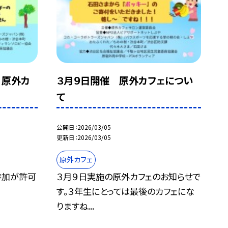
 原外カ
３月９日開催 原外カフェについ
て
公開日
2026/03/05
更新日
2026/03/05
原外カフェ
参加が許可
３月９日実施の原外カフェのお知らせで
す。３年生にとっては最後のカフェにな
りますね...