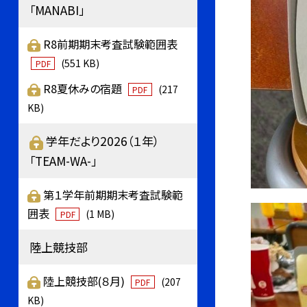
「MANABI」
R8前期期末考査試験範囲表
(551 KB)
PDF
R8夏休みの宿題
(217
PDF
KB)
学年だより2026（１年）
「TEAM-WA-」
第１学年前期期末考査試験範
囲表
(1 MB)
PDF
陸上競技部
陸上競技部(８月)
(207
PDF
KB)