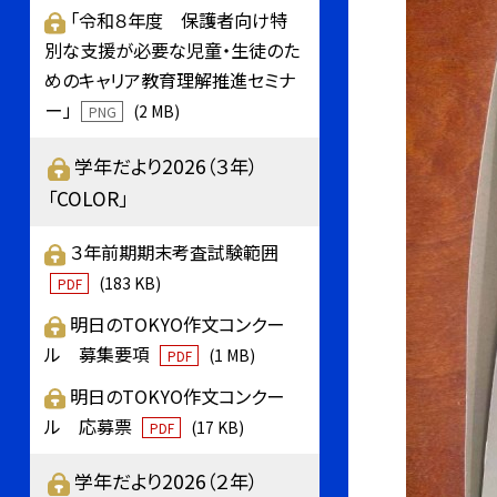
「令和８年度 保護者向け特
別な支援が必要な児童・生徒のた
めのキャリア教育理解推進セミナ
ー」
(2 MB)
PNG
学年だより2026（３年）
「COLOR」
３年前期期末考査試験範囲
(183 KB)
PDF
明日のTOKYO作文コンクー
ル 募集要項
(1 MB)
PDF
明日のTOKYO作文コンクー
ル 応募票
(17 KB)
PDF
学年だより2026（２年）