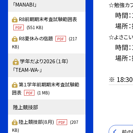
「MANABI」
☆勉強カ
時間：1
R8前期期末考査試験範囲表
場所：技
(551 KB)
PDF
☆よさこ
R8夏休みの宿題
(217
PDF
時間：1
KB)
場所：技
学年だより2026（１年）
「TEAM-WA-」
※ 18
第１学年前期期末考査試験範
囲表
(1 MB)
PDF
陸上競技部
陸上競技部(８月)
(207
PDF
KB)
前の