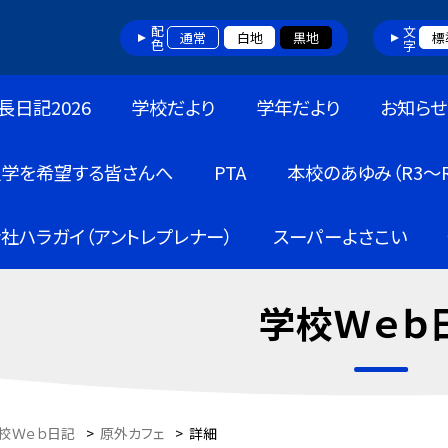
配色
文字
通常
白地
黒地
標
長日記2026
学校だより
学年だより
お知らせ
入学を希望する皆さんへ
PTA
本校のあゆみ（R3～R
社ハラガイ（アントレプレナー）
スーパーよさこい
学校Ｗｅｂ
校Ｗｅｂ日記
>
原外カフェ
>
詳細