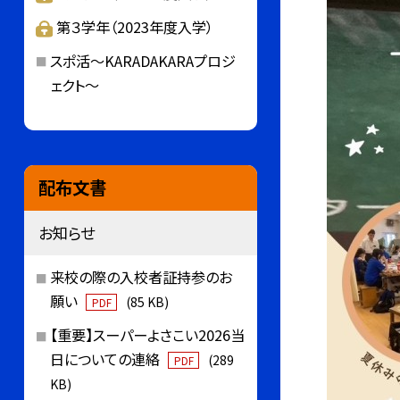
第３学年（2023年度入学）
スポ活～KARADAKARAプロジ
ェクト～
配布文書
お知らせ
来校の際の入校者証持参のお
願い
(85 KB)
PDF
【重要】スーパーよさこい2026当
日についての連絡
(289
PDF
KB)