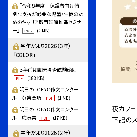
「令和８年度 保護者向け特
別な支援が必要な児童・生徒のた
めのキャリア教育理解推進セミナ
ー」
(2 MB)
PNG
学年だより2026（３年）
「COLOR」
３年前期期末考査試験範囲
(183 KB)
PDF
明日のTOKYO作文コンクー
ル 募集要項
(1 MB)
PDF
夜カフェ
明日のTOKYO作文コンクー
ル 応募票
下記のス
(17 KB)
PDF
学年だより2026（２年）