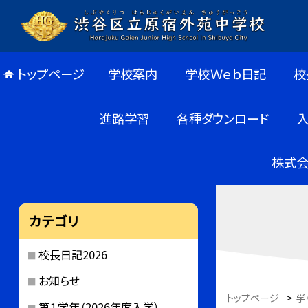
トップページ
学校案内
学校Ｗｅｂ日記
校
進路学習
各種ダウンロード
株式会
カテゴリ
校長日記2026
お知らせ
トップページ
>
学
第１学年（2026年度入学）