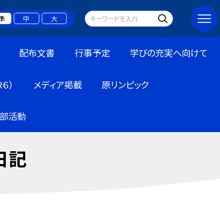
準
中
大
配布文書
行事予定
学びの充実へ向けて
６）
メディア掲載
原リンピック
部活動
日記